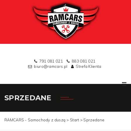
791 081 021
883 081 021
biuro@ramcars.pl
Strefa Klienta
SPRZEDANE
RAMCARS - Samochody z duszą >
Start
>
Sprzedane