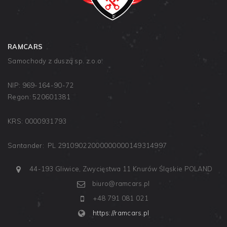
RAMCARS
Samochody z duszą sp. z.o.o.
NIP: 969-164-90-72
Regon: 520601381
KRS: 0000931793
Santander: PL 29109022000000000149314997
44-193 Gliwice, Zwycięstwa 11
Knurów
Śląskie
POLAND
biuro@ramcars.pl
+48 791 081 021
https://ramcars.pl