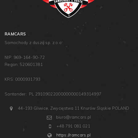
RAMCARS
Samochody z duszą sp. z.o.o.
NIP: 969-164-90-72
Regon: 520601381
KRS: 0000931793
Santander: PL 29109022000000000149314997
44-193 Gliwice, Zwycięstwa 11
Knurów
Śląskie
POLAND
biuro@ramcars.pl
+48 791 081 021
https://ramcars.pl