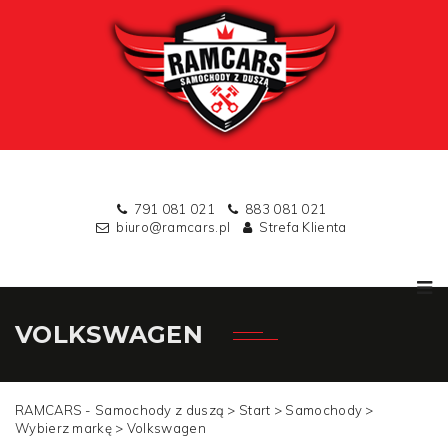
791 081 021
883 081 021
biuro@ramcars.pl
Strefa Klienta
VOLKSWAGEN
RAMCARS - Samochody z duszą >
Start
>
Samochody
>
Wybierz markę
>
Volkswagen