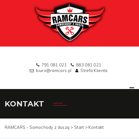
791 081 021
883 081 021
biuro@ramcars.pl
Strefa Klienta
KONTAKT
RAMCARS - Samochody z duszą >
Start
>
Kontakt