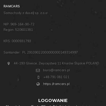
RAMCARS
Samochody z duszą sp. z.o.o.
NIP: 969-164-90-72
Regon: 520601381
KRS: 0000931793
Santander: PL 29109022000000000149314997
44-193 Gliwice, Zwycięstwa 11
Knurów
Śląskie
POLAND
biuro@ramcars.pl
+48 791 081 021
https://ramcars.pl
LOGOWANIE