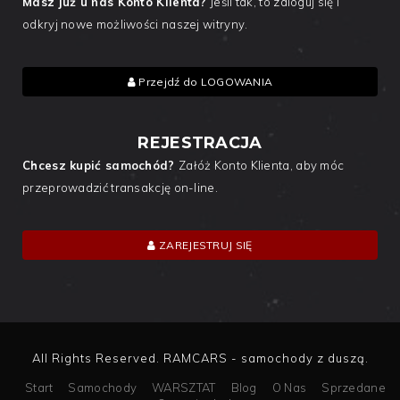
Masz już u nas Konto Klienta?
Jeśli tak, to zaloguj się i
odkryj nowe możliwości naszej witryny.
Przejdź do LOGOWANIA
REJESTRACJA
Chcesz kupić samochód?
Załóż Konto Klienta, aby móc
przeprowadzić transakcję on-line.
ZAREJESTRUJ SIĘ
All Rights Reserved. RAMCARS - samochody z duszą.
Start
Samochody
WARSZTAT
Blog
O Nas
Sprzedane