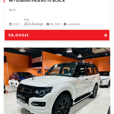
MITSUBISHI PAJERO IV BLACK
GCC
Kraj
ZEA (Dubaj)
2017
38,000
Automat
58,000
zł