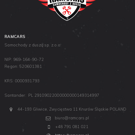
RAMCARS
Samochody z duszą sp. z.o.o.
NIP: 969-164-90-72
Regon: 520601381
KRS: 0000931793
Santander: PL 29109022000000000149314997
44-193 Gliwice, Zwycięstwa 11
Knurów
Śląskie
POLAND
biuro@ramcars.pl
+48 791 081 021