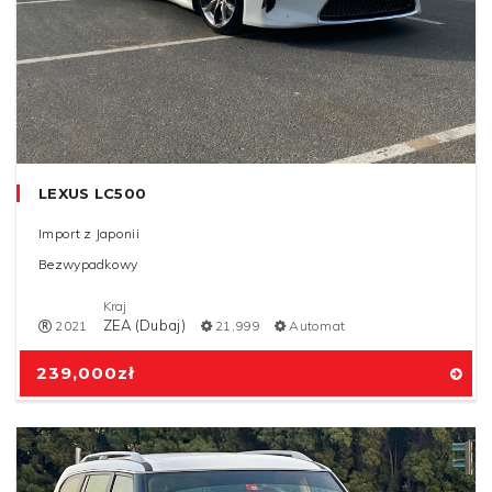
LEXUS LC500
Import z Japonii
Bezwypadkowy
Kraj
ZEA (Dubaj)
2021
21,999
Automat
239,000
zł