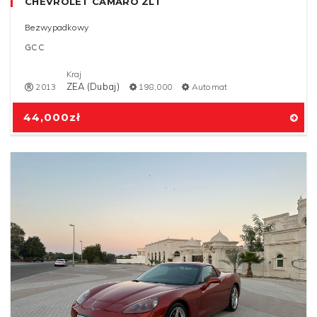
CHEVROLET CAMARO ZL1
Bezwypadkowy
GCC
Kraj
ZEA (Dubaj)
2013
198,000
Automat
44,000
zł