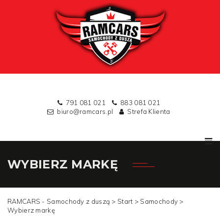
791 081 021
883 081 021
biuro@ramcars.pl
Strefa Klienta
WYBIERZ MARKĘ
RAMCARS - Samochody z duszą >
Start
>
Samochody
>
Wybierz markę