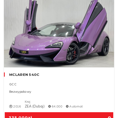
MCLAREN 540C
GCC
Bezwypakowy
Kraj
ZEA (Dubaj)
2016
64,000
Automat
335,000
zł