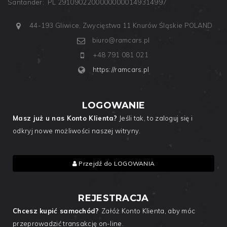
Santander: PL 29109022000000000149314997
44-193 Gliwice, Zwycięstwa 11
Knurów
Śląskie
POLAND
biuro@ramcars.pl
+48 791 081 021
https://ramcars.pl
LOGOWANIE
Masz już u nas Konto Klienta?
Jeśli tak, to zaloguj się i
odkryj nowe możliwości naszej witryny.
Przejdź do LOGOWANIA
REJESTRACJA
Chcesz kupić samochód?
Załóż Konto Klienta, aby móc
przeprowadzić transakcję on-line.