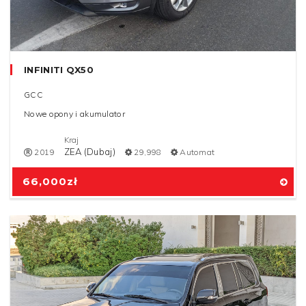
INFINITI QX50
GCC
Nowe opony i akumulator
Kraj
ZEA (Dubaj)
2019
29,998
Automat
66,000
zł