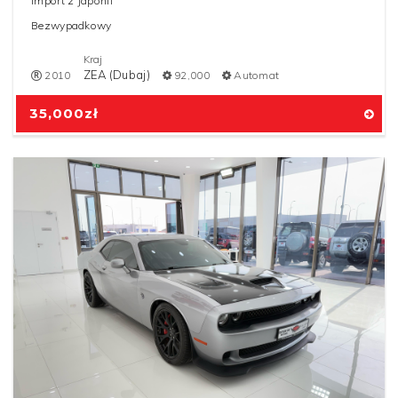
Import z Japonii
Bezwypadkowy
Kraj
ZEA (Dubaj)
2010
92,000
Automat
35,000
zł