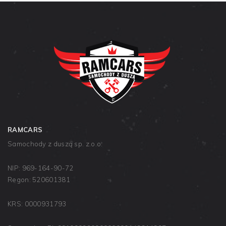
RAMCARS
Samochody z duszą sp. z.o.o.
NIP: 969-164-90-72
Regon: 520601381
KRS: 0000931793