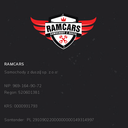
RAMCARS
Samochody z duszą sp. z.o.o.
NIP: 969-164-90-72
Regon: 520601381
KRS: 0000931793
Santander: PL 29109022000000000149314997