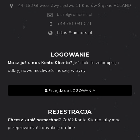
44-193 Gliwice, Zwycięstwa 11
Knurów
Śląskie
POLAND
biuro@ramcars.pl
+48 791 081 021
https://ramcars.pl
LOGOWANIE
Masz już u nas Konto Klienta?
Jeśli tak, to zaloguj się i
odkryj nowe możliwości naszej witryny.
Przejdź do LOGOWANIA
REJESTRACJA
Chcesz kupić samochód?
Załóż Konto Klienta, aby móc
przeprowadzić transakcję on-line.