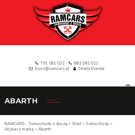
791 081 021
883 081 021
biuro@ramcars.pl
Strefa Klienta
ABARTH
RAMCARS - Samochody z duszą >
Start
>
Samochody
>
Wybierz markę
>
Abarth