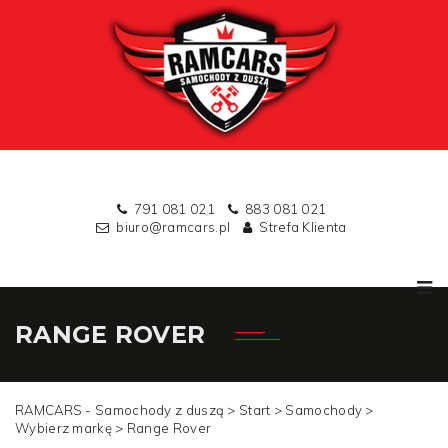
791 081 021
883 081 021
biuro@ramcars.pl
Strefa Klienta
RANGE ROVER
RAMCARS - Samochody z duszą >
Start
>
Samochody
>
Wybierz markę
>
Range Rover