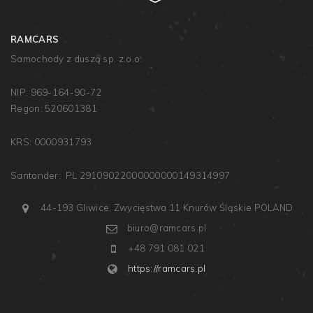
RAMCARS
Samochody z duszą sp. z.o.o.
NIP: 969-164-90-72
Regon: 520601381
KRS: 0000931793
Santander: PL 29109022000000000149314997
44-193 Gliwice, Zwycięstwa 11
Knurów
Śląskie
POLAND
biuro@ramcars.pl
+48 791 081 021
https://ramcars.pl