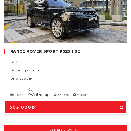
RANGE ROVER SPORT P525 HSE
GCC
Gwarancja 2 lata
serwisowany
Kraj
ZEA (Dubaj)
2022
35,000
Automat
503,000
zł
ZOBACZ WIĘCEJ