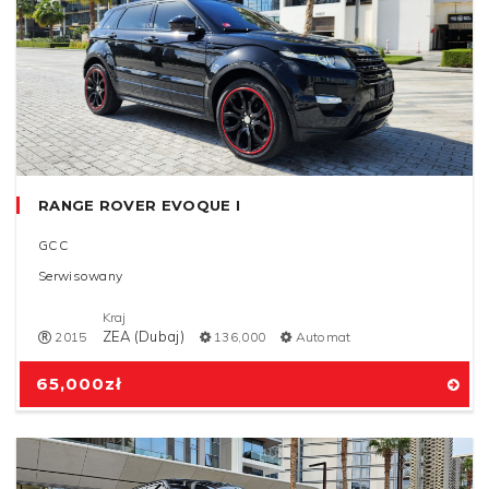
RANGE ROVER EVOQUE I
GCC
Serwisowany
Kraj
ZEA (Dubaj)
2015
136,000
Automat
65,000
zł