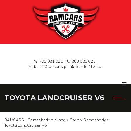
791 081 021
883 081 021
biuro@ramcars.pl
Strefa Klienta
TOYOTA LANDCRUISER V6
RAMCARS - Samochody z duszą >
Start
>
Samochody
>
Toyota LandCruiser V6