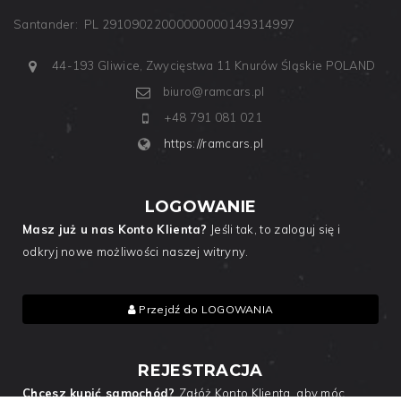
Santander: PL 29109022000000000149314997
44-193 Gliwice, Zwycięstwa 11
Knurów
Śląskie
POLAND
biuro@ramcars.pl
+48 791 081 021
https://ramcars.pl
LOGOWANIE
Masz już u nas Konto Klienta?
Jeśli tak, to zaloguj się i
odkryj nowe możliwości naszej witryny.
Przejdź do LOGOWANIA
REJESTRACJA
Chcesz kupić samochód?
Załóż Konto Klienta, aby móc