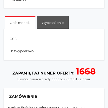
Opis modelu
Wyposażenie
GCC
Bezwypadkowy
1668
IMIĘ
*
ZAPAMIĘTAJ NUMER OFERTY:
Używaj numeru oferty podczas kontaktu z nami.
TWÓJ ADRES
*
ZAMÓWIENIE
Jeżeli są Państwo zainteresowani tym konkretnym