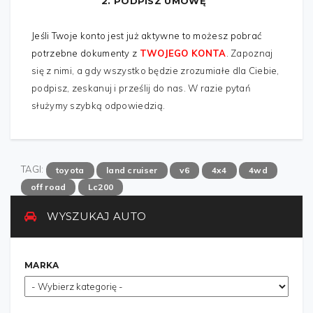
2. PODPISZ UMOWĘ
Jeśli Twoje konto jest już aktywne to możesz pobrać
potrzebne dokumenty z
TWOJEGO KONTA
.
Zapoznaj
się z nimi, a gdy wszystko będzie zrozumiałe dla Ciebie,
podpisz, zeskanuj i prześlij do nas. W razie pytań
służymy szybką odpowiedzią.
TAGI:
toyota
land cruiser
v6
4x4
4wd
off road
Lc200
WYSZUKAJ AUTO
MARKA