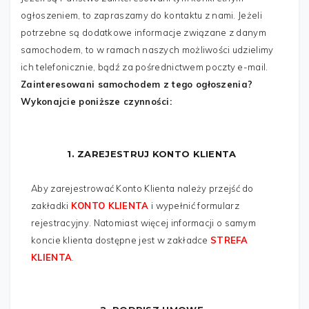
TELEFON
*
ogłoszeniem, to zapraszamy do kontaktu z nami. Jeżeli
potrzebne są dodatkowe informacje związane z danym
samochodem, to w ramach naszych możliwości udzielimy
WIADOMOŚĆ
*
ich telefonicznie, bądź za pośrednictwem poczty e-mail.
Zainteresowani samochodem z tego ogłoszenia?
Wykonajcie poniższe czynności:
1. ZAREJESTRUJ KONTO KLIENTA
Aby zarejestrować Konto Klienta należy przejść do
zakładki
KONTO KLIENTA
i wypełnić formularz
rejestracyjny. Natomiast więcej informacji o samym
koncie klienta dostępne jest w zakładce
STREFA
Wyślij
KLIENTA
.