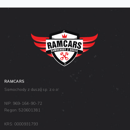
RAMCARS
Samochody z duszą sp. z.o.o.
NIP: 969-164-90-72
Regon: 520601381
KRS: 0000931793