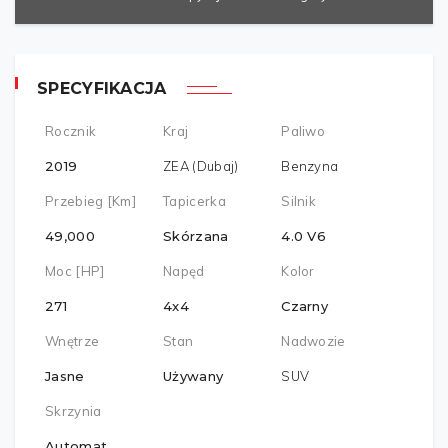
SPECYFIKACJA
Rocznik
Kraj
Paliwo
2019
ZEA (Dubaj)
Benzyna
Przebieg [km]
Tapicerka
Silnik
49,000
Skórzana
4.0 V6
Moc [HP]
Napęd
Kolor
271
4x4
Czarny
Wnętrze
Stan
Nadwozie
Jasne
Używany
SUV
Skrzynia
Automat