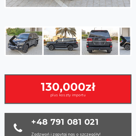
Poprzednia
Następny
artykuł
130,000zł
plus koszty importu
+48 791 081 021
Zadzwoń i zapytaj nas o szczegóły!