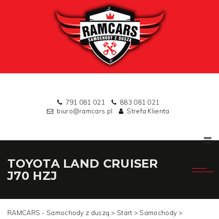
791 081 021
883 081 021
biuro@ramcars.pl
Strefa Klienta
TOYOTA LAND CRUISER
J70 HZJ
RAMCARS - Samochody z duszą >
Start
>
Samochody
>