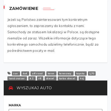
ZAMÓWIENIE
TELEFON
*
Jeżeli są Państwo zainteresowani tym konkretnym
ogłoszeniem, to zapraszamy do kontaktu z nami.
Samochody ze statusem lokalizacji w Polsce, są dostępne
WIADOMOŚĆ
*
niemalże od zaraz. Wszelkie informacje dotyczące tego
konkretnego samochodu udzielimy telefonicznie, bądź za
pośrednictwem poczty e-mail.
suv
4x4
off road
teren
terenowy
toyota
lj70
land cruiser
4.2
r6
diesel
turbo diesel
hzj
WYSZUKAJ AUTO
Wyślij
MARKA