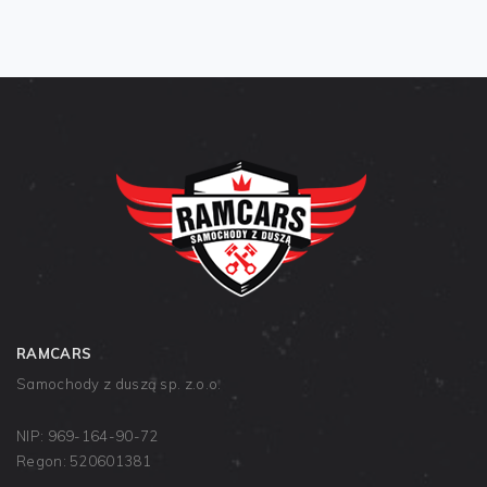
RAMCARS
Samochody z duszą sp. z.o.o.
NIP: 969-164-90-72
Regon: 520601381