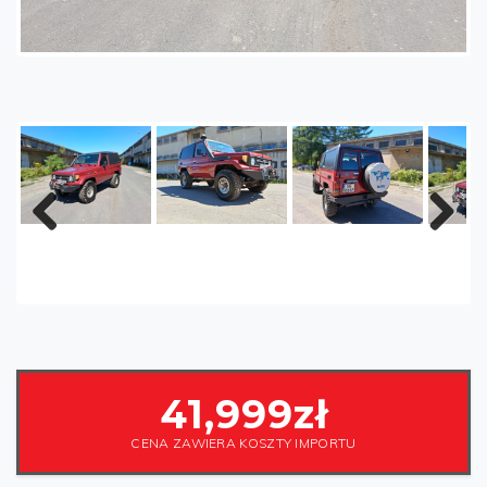
Poprzednia
Następny
artykuł
41,999zł
CENA ZAWIERA KOSZTY IMPORTU