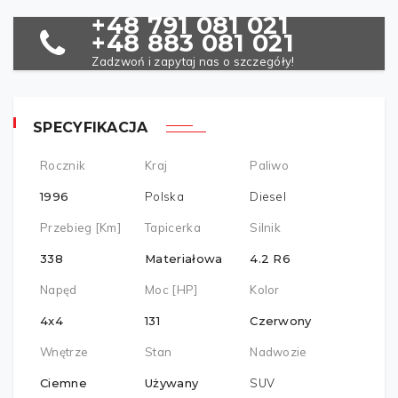
+48 791 081 021
+48 883 081 021
Zadzwoń i zapytaj nas o szczegóły!
SPECYFIKACJA
Rocznik
Kraj
Paliwo
1996
Polska
Diesel
Przebieg [km]
Tapicerka
Silnik
338
Materiałowa
4.2 R6
Napęd
Moc [HP]
Kolor
4x4
131
Czerwony
Wnętrze
Stan
Nadwozie
Ciemne
Używany
SUV