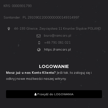
KRS: 0000931793
Santander: PL 29109022000000000149314997
44-193 Gliwice, Zwycięstwa 11
Knurów
Śląskie
POLAND
biuro@ramcars.pl
+48 791 081 021
https://ramcars.pl
LOGOWANIE
Masz już u nas Konto Klienta?
Jeśli tak, to zaloguj się i
odkryj nowe możliwości naszej witryny.
Przejdź do LOGOWANIA