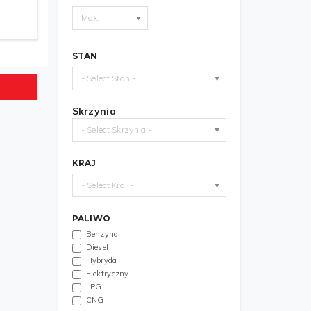
Max.
STAN
- Select Stan -
Skrzynia
- Select Skrzynia -
KRAJ
- Select Kraj -
PALIWO
Benzyna
Diesel
Hybryda
Elektryczny
LPG
CNG