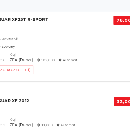
GUAR XF25T R-SPORT
76,0
C
k gwarancji
wisowany
Kraj
ZEA (Dubaj)
016
102,000
Automat
ZOBACZ OFERTĘ
GUAR XF 2012
32,0
C
Kraj
ZEA (Dubaj)
012
83,000
Automat