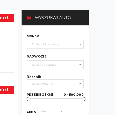
WYSZUKAJ AUTO
00
zł
MARKA
- Wybierz kategorię -
NADWOZIE
- Select Nadwozie -
Rocznik
- Select Rocznik -
00
zł
PRZEBIEG [KM]
0 - 500,000
Min.
CENA