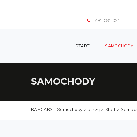
791 081 021
START
SAMOCHODY
SAMOCHODY
RAMCARS - Samochody z duszą >
Start
>
Samoc