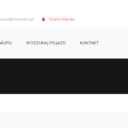
iuro@ramcars.pl
Strefa Klienta
AKUPU
WYSZUKAJ POJAZD
KONTAKT