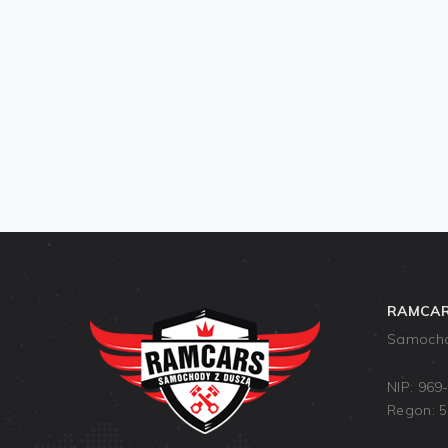
RAMCA
Samochod
NIP: 969
Regon: 