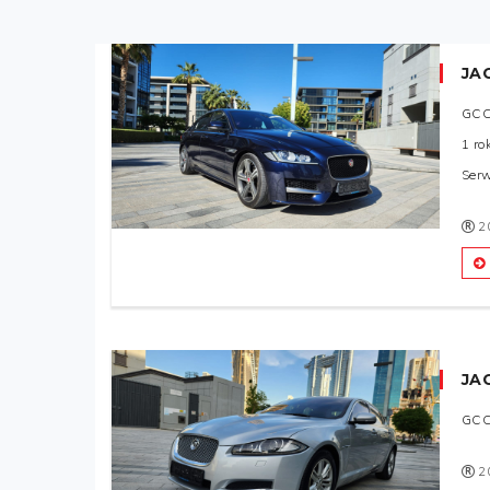
JA
GC
1 ro
Ser
2
JA
GC
2