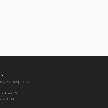
RS
y z duszą sp. z.o.o.
-164-90-72
520601381