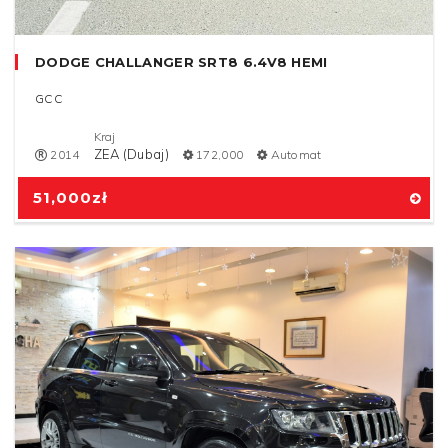
DODGE CHALLANGER SRT8 6.4V8 HEMI
GCC
Kraj
ZEA (Dubaj)
2014
172,000
Automat
51,000
zł