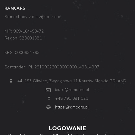
RAMCARS
Samochody z duszą sp. z.o.o.
NIP: 969-164-90-72
Regon: 520601381
KRS: 0000931793
Santander: PL 29109022000000000149314997
44-193 Gliwice, Zwycięstwa 11
Knurów
Śląskie
POLAND
biuro@ramcars.pl
+48 791 081 021
https://ramcars.pl
LOGOWANIE