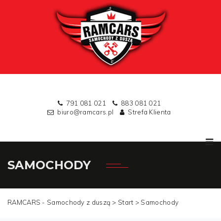
791 081 021
883 081 021
biuro@ramcars.pl
Strefa Klienta
SAMOCHODY
RAMCARS - Samochody z duszą >
Start
>
Samochody