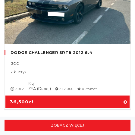
DODGE CHALLENGER SRT8 2012 6.4
GCC
2 kluczyki
Kraj
ZEA (Dubaj)
2012
212,000
Automat
36,500
zł
ZOBACZ WIĘCEJ