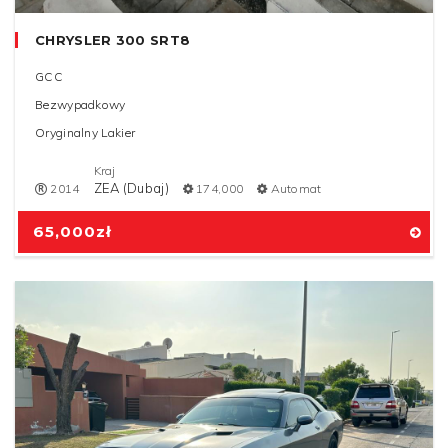
CHRYSLER 300 SRT8
GCC
Bezwypadkowy
Oryginalny Lakier
Kraj
ZEA (Dubaj)
2014
174,000
Automat
65,000
zł