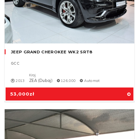
JEEP GRAND CHEROKEE WK2 SRT8
GCC
Kraj
ZEA (Dubaj)
2013
126,000
Automat
53,000
zł