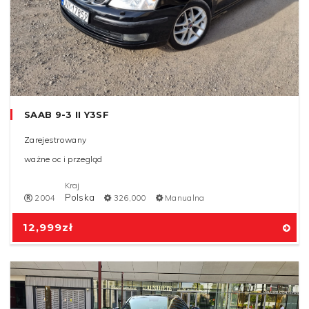
SAAB 9-3 II Y3SF
Zarejestrowany
ważne oc i przegląd
Kraj
Polska
2004
326,000
Manualna
12,999
zł