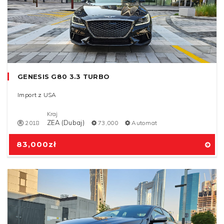
GENESIS G80 3.3 TURBO
Import z USA
Kraj
ZEA (Dubaj)
2018
73,000
Automat
83,000
zł