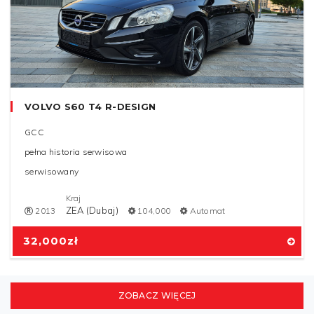
VOLVO S60 T4 R-DESIGN
GCC
pełna historia serwisowa
serwisowany
Kraj
ZEA (Dubaj)
2013
104,000
Automat
32,000
zł
ZOBACZ WIĘCEJ