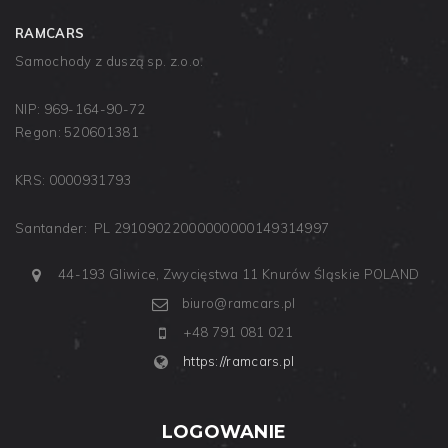
RAMCARS
Samochody z duszą sp. z.o.o.
NIP: 969-164-90-72
Regon: 520601381
KRS: 0000931793
Santander: PL 29109022000000000149314997
44-193 Gliwice, Zwycięstwa 11
Knurów
Śląskie
POLAND
biuro@ramcars.pl
+48 791 081 021
https://ramcars.pl
LOGOWANIE