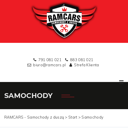
791 081 021
883 081 021
biuro@ramcars.pl
Strefa Klienta
SAMOCHODY
RAMCARS - Samochody z duszą >
Start
>
Samochody