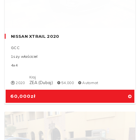
NISSAN XTRAIL 2020
GCC
1szy właściciel
4x4
Kraj
ZEA (Dubaj)
2020
54,000
Automat
60,000
zł