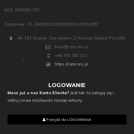
KRS: 0000931793
Santander: PL 29109022000000000149314997
44-193 Gliwice, Zwycięstwa 11
Knurów
Śląskie
POLAND
biuro@ramcars.pl
+48 791 081 021
https://ramcars.pl
LOGOWANIE
Masz już u nas Konto Klienta?
Jeśli tak, to zaloguj się i
odkryj nowe możliwości naszej witryny.
Przejdź do LOGOWANIA