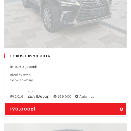
LEXUS LX570 2016
Import z Japonii
Idealny stan
Serwisowany
Kraj
ZEA (Dubaj)
2016
189,000
Automat
170,000
zł