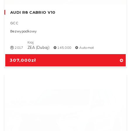
AUDI R8 CABRIO V10
GCC
Bezwypadkowy
Kraj
ZEA (Dubaj)
2017
145,000
Automat
307,000
zł