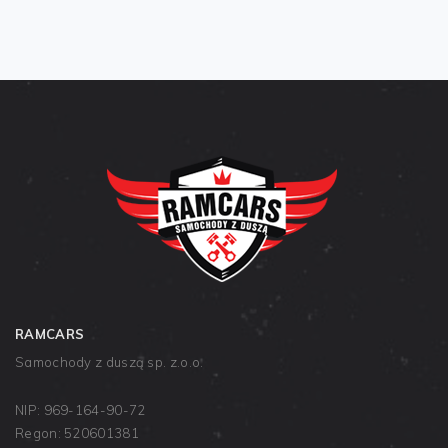
RAMCARS
Samochody z duszą sp. z.o.o.
NIP: 969-164-90-72
Regon: 520601381