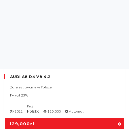
Import z Japonii
Bezwypadkowy
Oryginalny lakier
Kraj
ZEA (Dubaj)
2022
15,000
Automat
550,000
zł