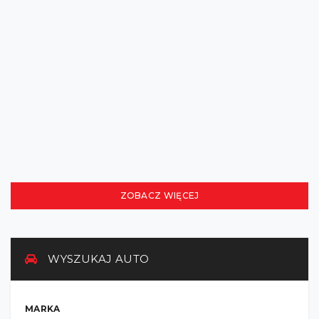
LEXUS GX460 PREMIER
GCC
Bezwypadkowy
Kraj
ZEA (Dubaj)
2018
32,000
Automat
121,000
zł
ZOBACZ WIĘCEJ
WYSZUKAJ AUTO
MARKA