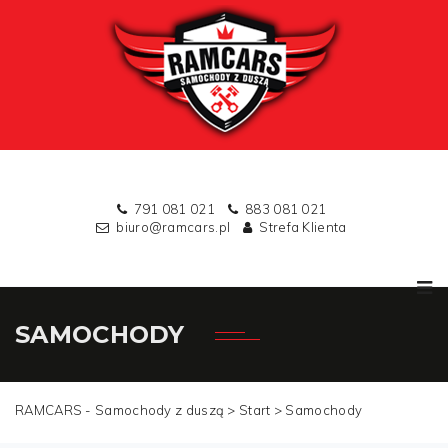
791 081 021
883 081 021
biuro@ramcars.pl
Strefa Klienta
SAMOCHODY
RAMCARS - Samochody z duszą >
Start
>
Samochody