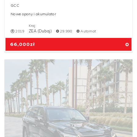
GCC
Nowe opony i akumulator
Kraj
ZEA (Dubaj)
2019
29,998
Automat
66,000
zł