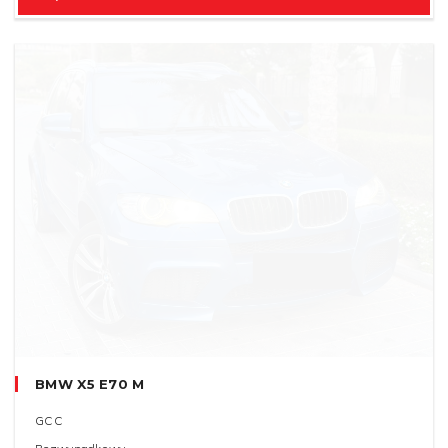
BMW X5 E70 M
GCC