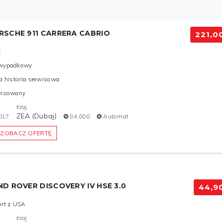
RSCHE 911 CARRERA CABRIO
221,0
C
wypadkowy
a historia serwisowa
wisowany
Kraj
ZEA (Dubaj)
017
84,000
Automat
ZOBACZ OFERTĘ
ND ROVER DISCOVERY IV HSE 3.0
44,9
rt z USA
Kraj