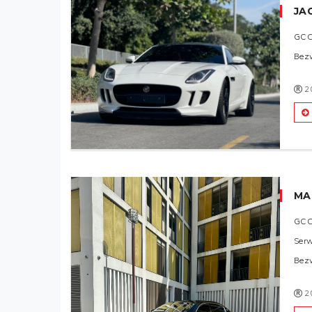
JA
GC
Bez
2
MA
GC
Ser
Bez
2