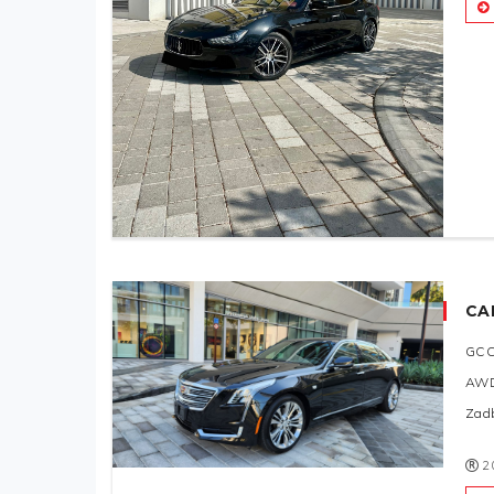
CA
GC
AW
Zad
2