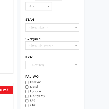
Max.
STAN
- Select Stan -
Skrzynia
- Select Skrzynia -
KRAJ
- Select Kraj -
PALIWO
Benzyna
Diesel
00
zł
Hybryda
Elektryczny
LPG
CNG