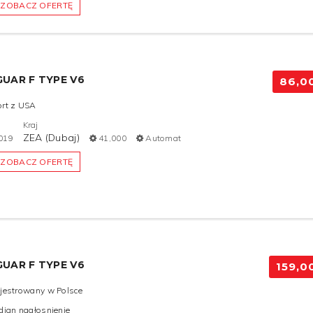
ZOBACZ OFERTĘ
GUAR F TYPE V6
86,0
rt z USA
Kraj
ZEA (Dubaj)
019
41,000
Automat
ZOBACZ OFERTĘ
GUAR F TYPE V6
159,0
jestrowany w Polsce
dian nagłosnienie