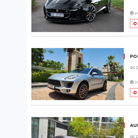
2
PO
GC
2
AUD
GC