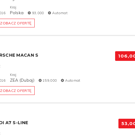
Kraj
Polska
016
93,000
Automat
ZOBACZ OFERTĘ
RSCHE MACAN S
106,0
C
Kraj
ZEA (Dubaj)
016
159,000
Automat
ZOBACZ OFERTĘ
I A7 S-LINE
53,0
C