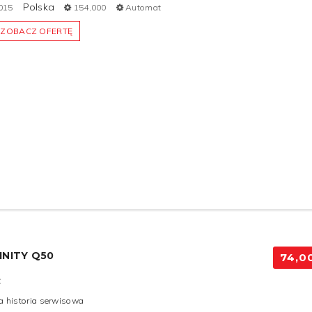
Polska
015
154,000
Automat
ZOBACZ OFERTĘ
INITY Q50
74,0
C
a historia serwisowa