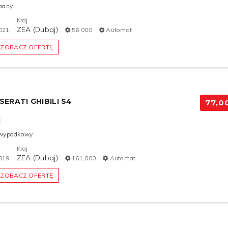
bany
Kraj
ZEA (Dubaj)
021
56,000
Automat
ZOBACZ OFERTĘ
SERATI GHIBILI S4
77,0
C
wypadkowy
Kraj
ZEA (Dubaj)
019
161,000
Automat
ZOBACZ OFERTĘ