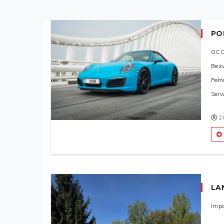
PO
GC
Bez
Pełn
Ser
2
LA
Impo