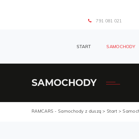
791 081 021
START
SAMOCHODY
SAMOCHODY
RAMCARS - Samochody z duszą >
Start
>
Samoc