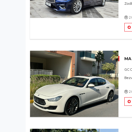
Zad
2
MA
GC
Bez
2