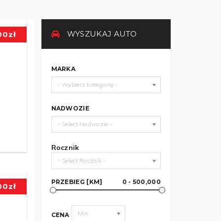
WYSZUKAJ AUTO
00
zł
MARKA
- Wybierz kategorię -
NADWOZIE
- Select Nadwozie -
Rocznik
- Select Rocznik -
PRZEBIEG [KM]
0 - 500,000
00
zł
Min.
CENA