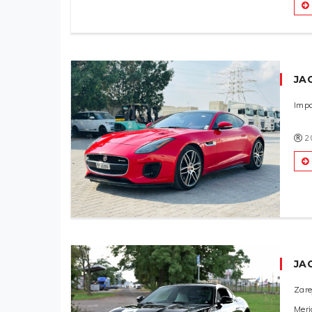
JA
Impo
2
JA
Zare
Meri