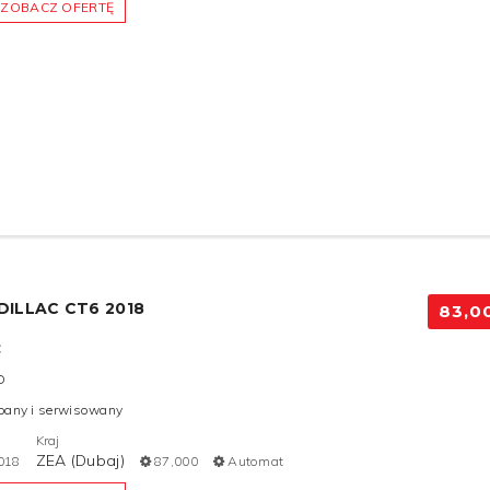
ZOBACZ OFERTĘ
DILLAC CT6 2018
83,0
C
D
bany i serwisowany
Kraj
ZEA (Dubaj)
018
87,000
Automat