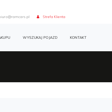
iuro@ramcars.pl
Strefa Klienta
AKUPU
WYSZUKAJ POJAZD
KONTAKT