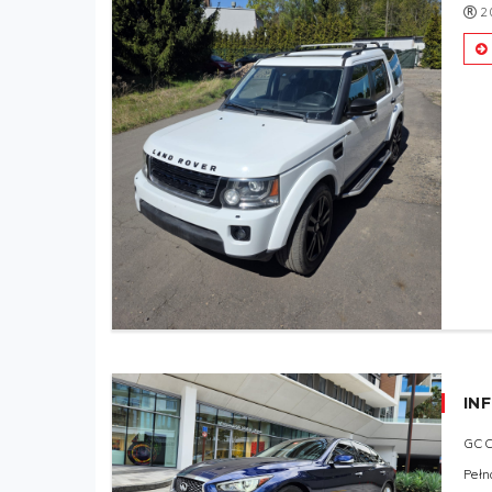
2
INF
GC
Pełn