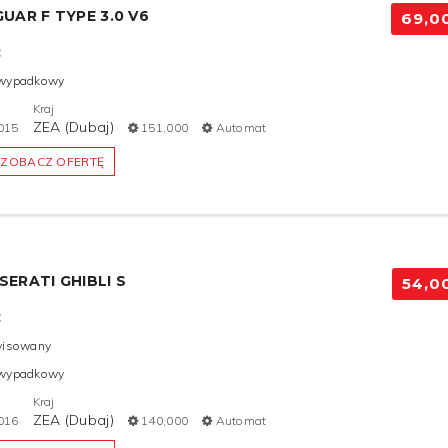
GUAR F TYPE 3.0 V6
69,0
C
wypadkowy
Kraj
ZEA (Dubaj)
015
151,000
Automat
ZOBACZ OFERTĘ
SERATI GHIBLI S
54,0
C
wisowany
wypadkowy
Kraj
ZEA (Dubaj)
016
140,000
Automat