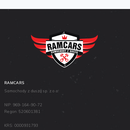
RAMCARS
Samochody z duszą sp. z.o.o.
NIP: 969-164-90-72
Regon: 520601381
KRS: 0000931793