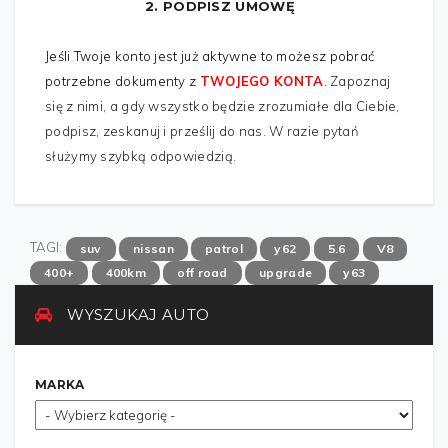
2. PODPISZ UMOWĘ
Jeśli Twoje konto jest już aktywne to możesz pobrać
potrzebne dokumenty z
TWOJEGO KONTA
.
Zapoznaj
się z nimi, a gdy wszystko będzie zrozumiałe dla Ciebie,
podpisz, zeskanuj i prześlij do nas. W razie pytań
służymy szybką odpowiedzią.
TAGI:
suv
nissan
patrol
y62
5.6
V8
400+
400km
off road
upgrade
y63
WYSZUKAJ AUTO
MARKA