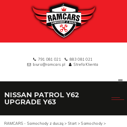
791 081 021
883 081 021
biuro@ramcars.pl
Strefa Klienta
NISSAN PATROL Y62
UPGRADE Y63
RAMCARS - Samochody z duszą >
Start
>
Samochody
>