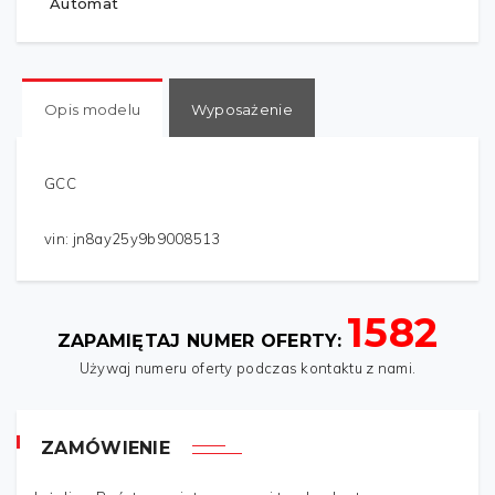
Automat
Opis modelu
Wyposażenie
GCC
vin: jn8ay25y9b9008513
1582
IMIĘ
*
ZAPAMIĘTAJ NUMER OFERTY:
Używaj numeru oferty podczas kontaktu z nami.
TWÓJ ADRES
*
ZAMÓWIENIE