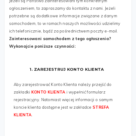
Jeżeli są Państwo zainteresowani tym konkretnym
TELEFON
*
ogłoszeniem, to zapraszamy do kontaktu z nami. Jeżeli
potrzebne są dodatkowe informacje związane z danym
samochodem, to w ramach naszych możliwości udzielimy
WIADOMOŚĆ
*
ich telefonicznie, bądź za pośrednictwem poczty e-mail.
Zainteresowani samochodem z tego ogłoszenia?
Wykonajcie poniższe czynności:
1. ZAREJESTRUJ KONTO KLIENTA
Aby zarejestrować Konto Klienta należy przejść do
zakładki
KONTO KLIENTA
i wypełnić formularz
rejestracyjny. Natomiast więcej informacji o samym
koncie klienta dostępne jest w zakładce
STREFA
Wyślij
KLIENTA
.