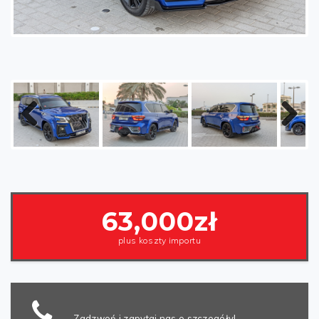
Poprzednia
Następny
artykuł
63,000zł
plus koszty importu
Zadzwoń i zapytaj nas o szczegóły!