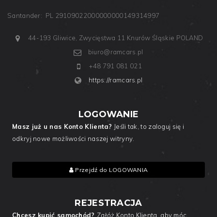
Santander: PL 29109022000000000149314997
44-193 Gliwice, Zwycięstwa 11
Knurów
Śląskie
POLAND
biuro@ramcars.pl
+48 791 081 021
https://ramcars.pl
LOGOWANIE
Masz już u nas Konto Klienta?
Jeśli tak, to zaloguj się i
odkryj nowe możliwości naszej witryny.
Przejdź do LOGOWANIA
REJESTRACJA
Chcesz kupić samochód?
Załóż Konto Klienta, aby móc