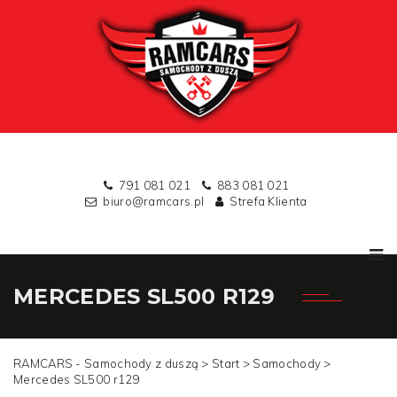
791 081 021
883 081 021
biuro@ramcars.pl
Strefa Klienta
MERCEDES SL500 R129
RAMCARS - Samochody z duszą >
Start
>
Samochody
>
Mercedes SL500 r129