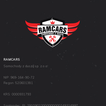
RAMCARS
Samochody z duszą sp. z.o.o.
NIP: 969-164-90-72
Regon: 520601381
KRS: 0000931793
Santander: PL 29109022000000000149314997