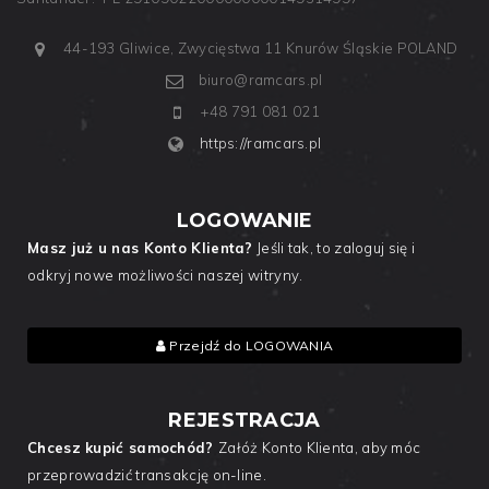
44-193 Gliwice, Zwycięstwa 11
Knurów
Śląskie
POLAND
biuro@ramcars.pl
+48 791 081 021
https://ramcars.pl
LOGOWANIE
Masz już u nas Konto Klienta?
Jeśli tak, to zaloguj się i
odkryj nowe możliwości naszej witryny.
Przejdź do LOGOWANIA
REJESTRACJA
Chcesz kupić samochód?
Załóż Konto Klienta, aby móc
przeprowadzić transakcję on-line.