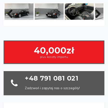
Poprzednia
Następny
artykuł
40,000zł
plus koszty importu
+48 791 081 021
Zadzwoń i zapytaj nas o szczegóły!