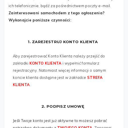
WIADOMOŚĆ
*
ich telefonicznie, bądź za pośrednictwem poczty e-mail.
Zainteresowani samochodem z tego ogłoszenia?
Wykonajcie poniższe czynności:
1. ZAREJESTRUJ KONTO KLIENTA
Aby zarejestrować Konto Klienta należy przejść do
zakładki
KONTO KLIENTA
i wypełnić formularz
rejestracyjny. Natomiast więcej informacji o samym
koncie klienta dostępne jest w zakładce
STREFA
Wyślij
KLIENTA
.
2. PODPISZ UMOWĘ
Jeśli Twoje konto jest już aktywne to możesz pobrać
potrzebne dokumenty z
TWOJEGO KONTA
.
Zapoznaj