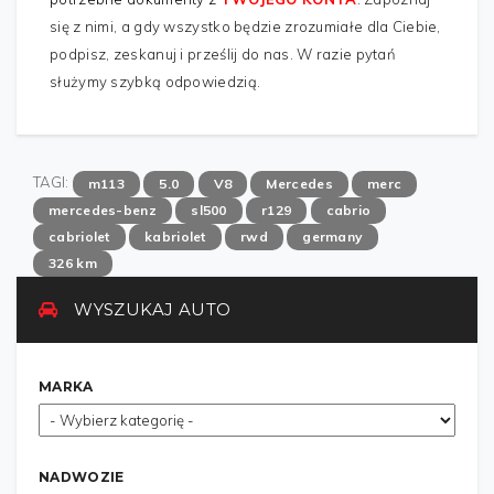
się z nimi, a gdy wszystko będzie zrozumiałe dla Ciebie,
podpisz, zeskanuj i prześlij do nas. W razie pytań
służymy szybką odpowiedzią.
TAGI:
m113
5.0
V8
Mercedes
merc
mercedes-benz
sl500
r129
cabrio
cabriolet
kabriolet
rwd
germany
326 km
WYSZUKAJ AUTO
MARKA
NADWOZIE