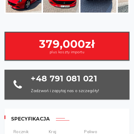
Poprzednia
Następny
artykuł
379,000zł
plus koszty importu
+48 791 081 021
Zadzwoń i zapytaj nas o szczegóły!
SPECYFIKACJA
Rocznik
Kraj
Paliwo