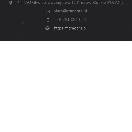
44-193 Gliwice, Zwycięstwa 11
Knurów
Śląskie
POLAND
biuro@ramcars.pl
+48 791 081 021
https://ramcars.pl
LOGOWANIE
Masz już u nas Konto Klienta?
Jeśli tak, to zaloguj się i
odkryj nowe możliwości naszej witryny.
Przejdź do LOGOWANIA
REJESTRACJA
Chcesz kupić samochód?
Załóż Konto Klienta, aby móc
przeprowadzić transakcję on-line.