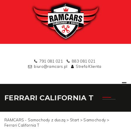
791 081 021
883 081 021
biuro@ramcars.pl
Strefa Klienta
FERRARI CALIFORNIA T
RAMCARS - Samochody z duszą >
Start
>
Samochody
>
Ferrari California T