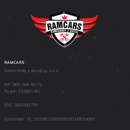
RAMCARS
Samochody z duszą sp. z.o.o.
NIP: 969-164-90-72
Regon: 520601381
KRS: 0000931793
Santander: PL 29109022000000000149314997