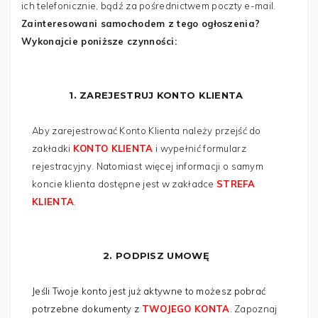
WIADOMOŚĆ
*
ich telefonicznie, bądź za pośrednictwem poczty e-mail.
Zainteresowani samochodem z tego ogłoszenia?
Wykonajcie poniższe czynności:
1. ZAREJESTRUJ KONTO KLIENTA
Aby zarejestrować Konto Klienta należy przejść do
zakładki
KONTO KLIENTA
i wypełnić formularz
rejestracyjny. Natomiast więcej informacji o samym
koncie klienta dostępne jest w zakładce
STREFA
Wyślij
KLIENTA
.
2. PODPISZ UMOWĘ
Jeśli Twoje konto jest już aktywne to możesz pobrać
potrzebne dokumenty z
TWOJEGO KONTA
.
Zapoznaj