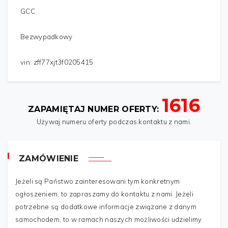
GCC
Bezwypadkowy
vin: zff77xjt3f0205415
1616
IMIĘ
*
ZAPAMIĘTAJ NUMER OFERTY:
Używaj numeru oferty podczas kontaktu z nami.
TWÓJ ADRES
*
ZAMÓWIENIE
Jeżeli są Państwo zainteresowani tym konkretnym
TELEFON
*
ogłoszeniem, to zapraszamy do kontaktu z nami. Jeżeli
potrzebne są dodatkowe informacje związane z danym
samochodem, to w ramach naszych możliwości udzielimy