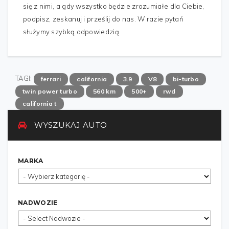
się z nimi, a gdy wszystko będzie zrozumiałe dla Ciebie,
podpisz, zeskanuj i prześlij do nas. W razie pytań
służymy szybką odpowiedzią.
TAGI:
ferrari
california
3.9
V8
bi-turbo
twin power turbo
560 km
500+
rwd
california t
WYSZUKAJ AUTO
MARKA
NADWOZIE